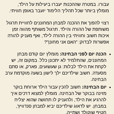
עבורו. במטרה שההכנות יעברו ביעילות על הילד,
מומלץ ביותר שכל תהליך הלימוד יועבר באופן חוויתי.
רצוי להפוך את ההכנה למבחן המחוננים לחוויית תרגול
משותפת של ההורה והילד. תרגול משותף מהווה זמן
איכות חשוב וחוויתי בין ההורה לילד, ואף מעניק להורה
אפשרות לבדוק: "האם אני מחונן"?
הכנה יום לפני הבחינה:
מומלץ יום קודם מבחן
המחוננים, שהתלמיד לא יתכונן כלל. במקום זה, יש
לקחת את הילד לבלות: גן שעשועים, פארק, או סתם
מסעדה. חשוב שילדיכם ילך לישון בשעה מוקדמת ערב
הבחינה.
יום הבחינה:
חשוב להכין עבור הילד ארוחת בוקר
מזינה בבוקר של הבחינה. מומלץ למצוא דרכים איך
להרגיע את הילד, ולהעניק לו תחושה שהוא יצליח
במבחן. יש לדאוג שילדיכם יביא למבחן סנדוויץ',
חטיף שוקולד ושתייה.