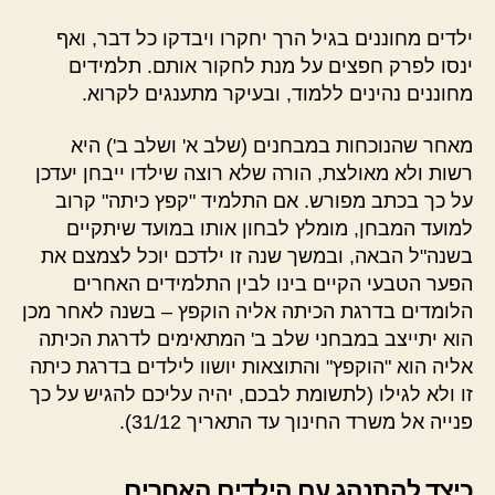
ילדים מחוננים בגיל הרך יחקרו ויבדקו כל דבר, ואף
ינסו לפרק חפצים על מנת לחקור אותם. תלמידים
מחוננים נהינים ללמוד, ובעיקר מתענגים לקרוא.
מאחר שהנוכחות במבחנים (שלב א' ושלב ב') היא
רשות ולא מאולצת, הורה שלא רוצה שילדו ייבחן יעדכן
על כך בכתב מפורש. אם התלמיד "קפץ כיתה" קרוב
למועד המבחן, מומלץ לבחון אותו במועד שיתקיים
בשנה"ל הבאה, ובמשך שנה זו ילדכם יוכל לצמצם את
הפער הטבעי הקיים בינו לבין התלמידים האחרים
הלומדים בדרגת הכיתה אליה הוקפץ – בשנה לאחר מכן
הוא יתייצב במבחני שלב ב' המתאימים לדרגת הכיתה
אליה הוא "הוקפץ" והתוצאות יושוו לילדים בדרגת כיתה
זו ולא לגילו (לתשומת לבכם, יהיה עליכם להגיש על כך
פנייה אל משרד החינוך עד התאריך 31/12).
כיצד להתנהג עם הילדים האחרים