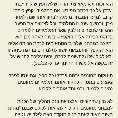
היא זכות ולא מאולצת, הורה שלא חפץ שילדו ייבחן
יעדכן על כך בכתב מפורש. אם התלמיד "קפץ כיתה"
קרוב למועד המבחן, מומלץ לבחון אותו שנה לאחר
מכן, ובמשך שנה זו התלמיד יוכל לצמצם את הפער
ההגיוני שנוצר בינו לבין שאר התלמידים הלומדים
בדרגת הכיתה אליה הוקפץ – בשנה לאחר מכן הוא
יתייצב במבחני שלב ב' המתאימים לרמת הכיתה אליה
הוא "הוקפץ" והתוצאות יושוו לתלמידים בדרגת כיתה זו
ולא לגיל שלו (לתשומת לבכם, יהיה עליכם להגיש על
זה בקשה אל משרד החינוך עד ל- 31/12).
תינוקות מחוננים יבחנו ויבדקו כל חפץ, וגם ינסו לפרק
צעצועים במטרה לחקור אותם. תלמידים מחוננים
נהינים ללמוד, ובמיוחד אוהבים לקרוא.
לא נכון שההורים יאלצו את בנם תהליך של הכנות
למבחני מחוננים, רק כדי להראות לכולם שבנם "מחונן".
חשוב מאוד לאתר בגיל מוקדם האם לילד יש נטייה