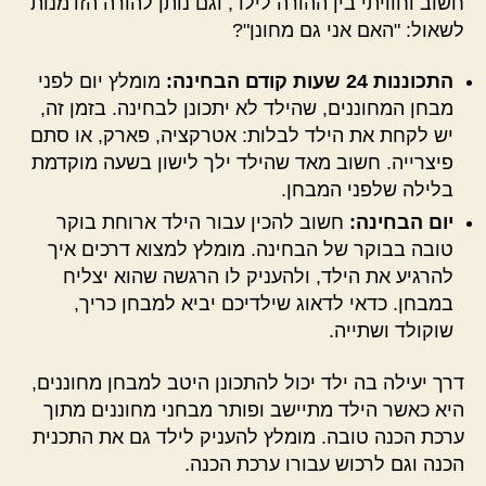
חשוב וחוויתי בין ההורה לילד, וגם נותן להורה הזדמנות
לשאול: "האם אני גם מחונן"?
התכוננות 24 שעות קודם הבחינה:
מומלץ יום לפני
מבחן המחוננים, שהילד לא יתכונן לבחינה. בזמן זה,
יש לקחת את הילד לבלות: אטרקציה, פארק, או סתם
פיצרייה. חשוב מאד שהילד ילך לישון בשעה מוקדמת
בלילה שלפני המבחן.
יום הבחינה:
חשוב להכין עבור הילד ארוחת בוקר
טובה בבוקר של הבחינה. מומלץ למצוא דרכים איך
להרגיע את הילד, ולהעניק לו הרגשה שהוא יצליח
במבחן. כדאי לדאוג שילדיכם יביא למבחן כריך,
שוקולד ושתייה.
דרך יעילה בה ילד יכול להתכונן היטב למבחן מחוננים,
היא כאשר הילד מתיישב ופותר מבחני מחוננים מתוך
ערכת הכנה טובה. מומלץ להעניק לילד גם את התכנית
הכנה וגם לרכוש עבורו ערכת הכנה.