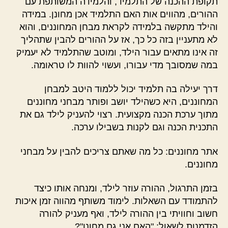
תקופת ההכנה של התלמיד, והלמידה המשותפת עם
ההורים, מהווים אות האם התלמיד אכן מחונן. במידה
והילד מתקשה בלמידה לקראת מבחן המחוננים, והוא
לא מתעניין בזה כל כך, אז על ההורים להבין שתהליך
זה אינו מתאים עבור הילד, ומוטב שהתלמיד לא יעמיק
במה שמסובך מדי עבורו, ועשוי להוות לו טראומה.
דרך יעילה בה תלמיד יכול ללמוד היטב למבחן
המחוננים, היא כשהילד יושב ופותר מבחני מחוננים
מתוך ערכת הכנה מקצועית. רצוי להעניק לילד גם את
התכנית הכנה וגם לקנות בשבילו ערכה.
אתר מחוננים: כל מה שאתם צריכים להבין על מבחני
מחוננים.
בזמן התרגול, ההורה עוזר לילד, ומנחה אותו כיצד
להתמודד עם השאלות. לימוד משותף מהווה זמן איכות
חשוב וחוויתי בין ההורה לילד, ואף מעניק להורה
הזדמנות לשאול: "האם אני גם מחונן"?