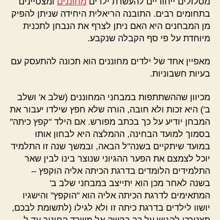
מסלולים ייחודיים להעשרת ילדים
מחוננים
ומצטיינים
בתחומים רבים. התובנה הריאלית היחידה שניתן להפיק
מן המבחנים היא האם ניתן לצרף את הנבחן לתכנית
מיוחדת על פי סף הקבלה שנקבע.
מאפיין אחד של ילדים מחוננים הוא תכונה להתעסק עם
בעיות חשבוניות.
מכיוון שההשתתפות במבחני המחוננים (שלב א' ושלב
ב') היא זכות ולא חובה, הורה שלא חפץ שילדו יעבור את
המבחן יודיע על כך בכתב מפורש. אם הילד "קפץ כיתה"
בסמוך למועד הבחינה, ההמלצה היא לבחון אותו
במועד שיתקיים בשנה"ל הבאה, ובמשך שנה זו התלמיד
יוכל לצמצם את הפער ההגיוני שנוצר בינו לבין שאר
התלמידים הלומדים בדרגת הכיתה אליה הוקפץ –
בשנה לאחר מכן הוא יתייצב במבחני שלב ב'
המתאימים לדרגת הכיתה אליה הוא "הוקפץ" והישגיו
יושוו לילדים בדרגת כיתה זו ולא לגילו (לתשומת לבכם,
תצטרכו להגיש על כך בקשה אל משרד החינוך עד ל-