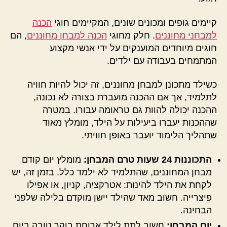
קיימים גופים ומכונים שונים, המקיימים חוגי
הכנה
למבחני מחוננים
. חלק מחוגי
הכנה למבחן מחוננים
, הם
חוגים מיוחדים המוענקים על ידי אנשי מקצוע
המתמחים בעבודה עם ילדים.
כשילד מתכונן למבחן מחוננים, זה יכול להיות חוויה
לתלמיד, אך אם ההכנה מועברת בצורה לא נכונה,
ההכנה יכולה להוות גם טראומה עבורו. במטרה
שההכנות יעברו ביעילות על הילד, מומלץ מאוד
שתהליך הלימוד יועבר באופן חוויתי.
התכוננות 24 שעות טרם המבחן:
מומלץ יום קודם
מבחן המחוננים, שהתלמיד לא ילמד כלל. בזמן זה, יש
לקחת את הילד להינות: אטרקציה, קניון, או אפילו
פיצרייה. חשוב מאד שהילד יישן מוקדם בלילה שלפני
הבחינה.
יום המבחן:
חשוב לתת לילד ארוחת בוקר טובה ביום