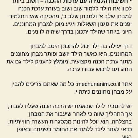
* חשיבות הלמידה עם ערכות ההכנה –
חשוב ביותר
לכוון את הילד ללמוד שוב ושוב בעזרת ערכת הכנה
למבחן שלב א' ולמבחן שלב ב', מהסיבה שאז התלמיד
יפנים את סגנון השאלות ויגיע מוכן למבחן המחוננים.
חיוני ביותר שהילד יתכונן בדרך שיהיה לו נעים.
דרך יעילה בה ילד יכול להתכונן היטב למבחן
המחוננים, היא כאשר הילד יושב ופותר מבחן מחוננים
מתוך ערכת הכנה מקצועית. מומלץ להעניק לילד גם את
החוג וגם לרכוש עבורו ערכה.
אתר mechunanim.co.il: כל מה שאתם צריכים להבין
על מבחן מחוננים כיתה י.
יש להסביר לילד שבאמת יש הרבה הכנה שעליו לעבור,
אך התהליך שווה כי לאחר שיעבור את המבחן
בהצלחה, הוא יוכל להינות ממסגרות העשרה חווייתיות.
כדאי לעזור לילד ללמוד את החומר בשמחה ובאופן
רגוע.