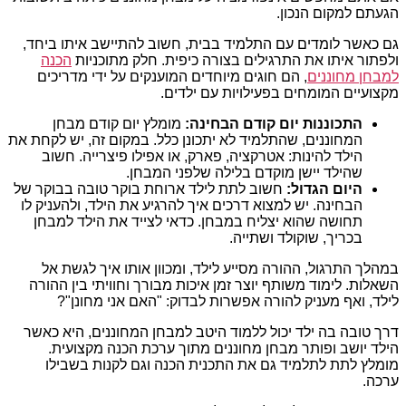
הגעתם למקום הנכון.
גם כאשר לומדים עם התלמיד בבית, חשוב להתיישב איתו ביחד,
ולפתור איתו את התרגילים בצורה כיפית. חלק מתוכניות
הכנה
למבחן מחוננים
, הם חוגים מיוחדים המוענקים על ידי מדריכים
מקצועיים המומחים בפעילויות עם ילדים.
התכוננות יום קודם הבחינה:
מומלץ יום קודם מבחן
המחוננים, שהתלמיד לא יתכונן כלל. במקום זה, יש לקחת את
הילד להינות: אטרקציה, פארק, או אפילו פיצרייה. חשוב
שהילד יישן מוקדם בלילה שלפני המבחן.
היום הגדול:
חשוב לתת לילד ארוחת בוקר טובה בבוקר של
הבחינה. יש למצוא דרכים איך להרגיע את הילד, ולהעניק לו
תחושה שהוא יצליח במבחן. כדאי לצייד את הילד למבחן
בכריך, שוקולד ושתייה.
במהלך התרגול, ההורה מסייע לילד, ומכוון אותו איך לגשת אל
השאלות. לימוד משותף יוצר זמן איכות מבורך וחוויתי בין ההורה
לילד, ואף מעניק להורה אפשרות לבדוק: "האם אני מחונן"?
דרך טובה בה ילד יכול ללמוד היטב למבחן המחוננים, היא כאשר
הילד יושב ופותר מבחן מחוננים מתוך ערכת הכנה מקצועית.
מומלץ לתת לתלמיד גם את התכנית הכנה וגם לקנות בשבילו
ערכה.