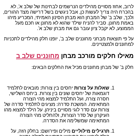
לרוב, אחוז מסויים מהילדים הנרשמים לבחינות של שלב א', לא
בהכרח היה צריך לעשות כן, אבל ניגשים בשל דרישה מצד ההורים,
ולכך, שלב ב' של המבחן הוא מבחן הסינון האמיתי, המכריע מיהו
באמת מחונן. סביר להניח שילד שהוא לא מחונן או חכם מעל
הממוצע, לא יקבל ציון עובר גם את מבחן שלב א'.
על פי תוצאות מבחני מחוננים שלב ב', יופנו חלק מהילדים לתכניות
למחוננים ולמצטיינים.
מאילו חלקים מורכב מבחן
מחוננים שלב ב
חלק ב' של מבחן מחוננים מכיל את החלקים הבאים:
שאלות על צורות
יחסים בין צורות: מובאים לתלמיד
דוגמאות של יחסים שונים בין צורות. ביחס השלישי,
חסרה צורה, ועל התלמיד למצוא מהי הצורה
המתאימה. המשכת סדרה: מציגים לתלמיד סדרה של
צורות עם סדר לוגי מסויים ביניהן. על הילד למצוא מהו
העיקרון של סדר הצורות, ולהחליט מהי הצורה
המתאימה שמשלימה את הסדרה.
תרגילים מילוליים
מילים ופירושם: בחלק הזה, על