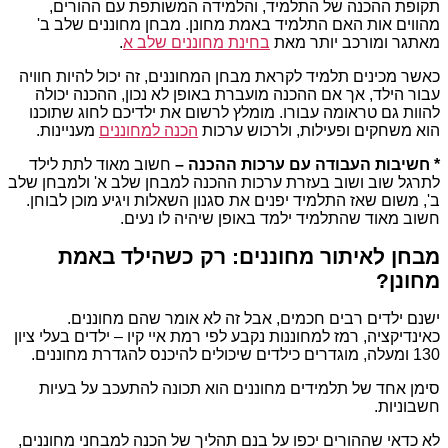
תקופת ההכנה של התלמיד, והלמידה המשותפת עם ההורים,
מהווים אות האם התלמיד באמת מחונן. מבחן מחוננים שלב ב'
מאתגר ומורכב יותר מאת
בחינת מחוננים שלב א
.
כאשר מכינים תלמיד לקראת מבחן המחוננים, זה יכול להיות חוויה
עבור הילד, אך אם ההכנה מועברת באופן לא נכון, ההכנה יכולה
להוות גם טראומה עבורו. מומלץ לרשום את ילדיכם לחוג שתוכנו
הוא משחקים ופעילות, ולרכוש ערכות
הכנה למחוננים
מעניינות.
* חשיבות העבודה עם ערכות ההכנה –
חשוב מאוד לתת לילד
לתרגל שוב ושוב בעזרת ערכות ההכנה למבחן שלב א' ולמבחן שלב
ב', משום שאז התלמיד יפנים את סגנון השאלות ויגיע מוכן לבוחן.
חשוב מאוד שהתלמיד ילמד באופן שיהיה לו נעים.
מבחן לאיתור מחוננים: רק כשהילד באמת
מחונן?
ישנם ילדים רבים חכמים, אבל זה לא אומר שהם מחוננים.
כאינדיקציה, רמז למחוננות נקבע לפי רמת איי קיו – ילדים בעלי ציון
130 ומעלה, מוגדרים כילדים שיכולים להיכנס להגדרת מחוננים.
סימן אחד של תלמידים מחוננים הוא תכונה להתעכב על בעיות
חשבוניות.
לא כדאי שההורים יכפו על בנם תהליך של הכנה למבחני מחוננים,