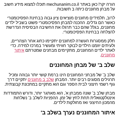
הורה יקר! כאן באתר mechunanim.co.il תוכלו למצוא מידע חשוב
על מבחן מחוננים כיתה ב תשובות.
לרוב, תלמידים מחוננים מוציאים ציון גבוה בבחינת הפסיכומטרי
כאשר הם גדלים. ההכנה למבחן הפסיכומטרי פשוט בשביל ילדים
מחוננים, בגלל שהם כבר תרגלו את החשיבה הבסיסית הנדרשת
להצלחה בבחינת הפסיכומטרי.
חלק ממסגרות העשרה למחוננים יתקיימו כחוג אחר הצהריים,
ולעיתים יוזמנו הילדים לבוקר חוויתי ומעשיר במרכז למידה. כדי
לאתר ילדים המחוננים, מתקיימים מבחנים שמטרתם
איתור
מחוננים
.
שלב ב' של מבחן המחוננים
שלב ב' של מבחני המחוננים הינו ברמת קושי יותר גבוהה ומכיל
תרגילים מסוגים רבים יותר. המבחן
שלב ב מחוננים
יתקיים דרך
גוף רשמי חיצוני לבית הספר וגם הוא מתקיים במתכונת קבוצתית.
מבחן שלב ב' שונה ממבחן א', הוא מאתגר יותר, ודורש התמודדות
אינטלקטואלית תחת לחץ של זמן. ההפניות לשלב ב' נשלחות
מהמכון החיצוני ואז מחולקות לילדים.
איתור המחוננים נערך בשלב ב'