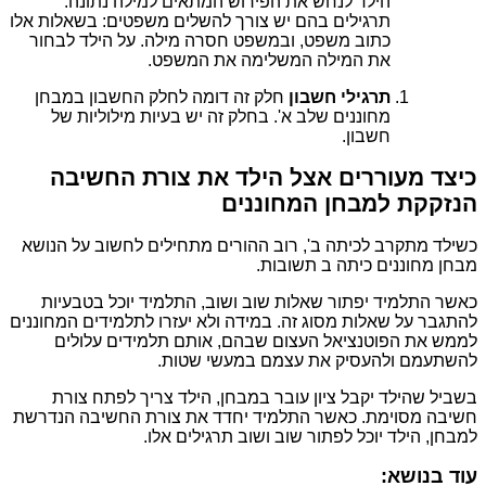
הילד לנחש את הפירוש המתאים למילה נתונה.
תרגילים בהם יש צורך להשלים משפטים: בשאלות אלו
כתוב משפט, ובמשפט חסרה מילה. על הילד לבחור
את המילה המשלימה את המשפט.
תרגילי חשבון
חלק זה דומה לחלק החשבון במבחן
מחוננים שלב א'. בחלק זה יש בעיות מילוליות של
חשבון.
כיצד מעוררים אצל הילד את צורת החשיבה
הנזקקת למבחן המחוננים
כשילד מתקרב לכיתה ב', רוב ההורים מתחילים לחשוב על הנושא
מבחן מחוננים כיתה ב תשובות.
כאשר התלמיד יפתור שאלות שוב ושוב, התלמיד יוכל בטבעיות
להתגבר על שאלות מסוג זה. במידה ולא יעזרו לתלמידים המחוננים
לממש את הפוטנציאל העצום שבהם, אותם תלמידים עלולים
להשתעמם ולהעסיק את עצמם במעשי שטות.
בשביל שהילד יקבל ציון עובר במבחן, הילד צריך לפתח צורת
חשיבה מסוימת. כאשר התלמיד יחדד את צורת החשיבה הנדרשת
למבחן, הילד יוכל לפתור שוב ושוב תרגילים אלו.
עוד בנושא: