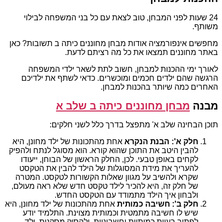
24 שעות לפני המבחן, טוב לצאת עם כל בני המשפחה לבילוי
משותף.
מחפשים אינפורמציה אודות מבחן מחוננים כיתה ב תשובות? כאן
באתר מחוננים תמצאו את כל מה רציתם לדעת.
לאורך ימי ההכנות למבחן, חשוב לתת לשאר ילדי המשפחה
הרגשה שהם ילדים חכמים ומוכשרים. כדאי לשתף את ילדיכם
האחרים כמה שיותר בהכנות למבחן.
מבנה
מבחן מחוננים כיתה ב שלב א
תוכן הבחינה שלב א' מתפצל בדרך כלל לשני חלקים:
חלק א': הבנת הנקרא
אחת מהתכונות של ילד מחונן, היא
להבין היטב את התוכן שהוא קורא. הוא מסוגל לנתח ולהפיק
לקחים באופן טבעי. לכן, החלק הראשון של הבוחן, ייעודו
להעריך את מידת המסוגלות של הילד להבין את הטקסט
שקרא ולהשיב על מגוון שאלות הקשורות לטקסט. המטרה
של חלק זה, היא להכיר לילד טקסט חדש שלא ראה מעולם,
ולבחון איך הילד מתמודד עם הטקסט החדש.
חלק ב': חשיבה כמותית
אחת מהתכונות של ילד מחונן, היא
שיש לו חשיבה מתמטית וכמותית מצוינת. התלמיד יודע
לפתור בעיות כמותיות וחשבוניות, ולהסיק מסקנות. ילד