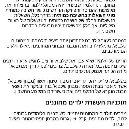
מחונן, הינו תלמיד שבעתיד יהיה מסוגל ללמוד בהצלחה את
מקצועות ההנדסה והפיזיקה הדורשים כושר חשיבה כמותית.
סוגי השאלות בחשיבה כמותית:
בדרך כלל, השאלות
הנשאלות בחלק של חשיבה כמותית יהיו שאלות של בעיות
מילוליות, אך חלק מהשאלות יהיו תרגילים בסדרות
חשבוניות.
במטרה לעזור לילדיכם להתכונן יותר ביעילות למבחן המחוננים
שלב א', מומלץ להבין את המבנה מבחני המחוננים ומאילו חלקים
הם מורכבים.
הורים של תלמיד שלא עבר את שלב א' ורוצים להגיש ערעור ורוצים
שילדם יופנה בכל מקרה לשלב ב', צריכים לפנות דרך מכתב אל
מורה הכיתה ולנמק את סיבותיהם.
בשלב א', כל ילדי הכיתה יעברו מבחן סינון ראשון (מבחן שלב א')
אשר מועבר בבית הספר. מבחן שלב א' בוחן בעיקר את נושאי
הבנת הנקרא של התלמידים ואת כישוריהם במקצוע החשבון.
תוכניות העשרת ילדים מחוננים
מרבית הילדים המחוננים יתמידו כשיתבגרו בלימודים גבוהים.
לרוב, ילדים מחוננים יקבלו ציון גבוה במבחן הפסיכומטרי כאשר
יתבגרו.