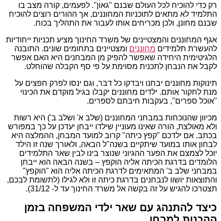
רק כדי להוכיח לכל העולם שבנם "גאון". לפעמים, קורה מצב בו
התלמיד לא מתאים לתוכניות המחוננים, אך ההורים רוצים להוכיח
שבנם מחונן, ולכן מכריחים אותו לעבור את התהליך בכוח.
אגף המחוננים והמצטיינים של משרד החינוך מציע תכניות ייחודיות
להעשרת תלמידים
מחוננים
ומצטיינים בתחומים שונים. התובנה
הלגיטימית היחידה שאפשר להפיק מן המבחנים היא האם אפשר
לקבל את הנבחן לתכנית מסוימת על פי סף הקבלה שהוחלט.
תינוקות מחוננים יבחנו ויבדקו כל דבר, וגם ינסו לפרק חפצים על
מנת לחקור אותם. ילדים מחוננים יקבלו בגיל מוקדם את הכינוי
"אוכל ספרים", בעקבות חיבתם לספרים.
מכיוון שהנוכחות במבחני המחוננים (שלב א' ושלב ב') היא רשות
ולא מאולצת, הורה שאינו מעוניין שילדו ייבחן יעדכן על כך במפורש
בכתב. אם ילדכם "קפץ כיתה" קרוב למועד המבחן, ההמלצה היא
לבחון אותו במועד שיתקיים בשנה"ל הבאה, ולאורך שנה זו הילד
יוכל לצמצם את הפער ההגיוני שנוצר בינו לבין שאר התלמידים
הלומדים בדרגת הכיתה אליה הוקפץ – בשנה הבאה הוא ייבחן
במבחני שלב ב' המתאימים לדרגת הכיתה אליה הוא "הוקפץ"
והתוצאות יושוו לנבחנים בדרגת כיתה זו ולא לגילו (לתשומת לבכם,
תצטרכו להגיש על זה בקשה אל משרד החינוך עד ל- 31/12).
כיצד להתנהג עם שאר ילדי המשפחה בזמן
ההכנות למבחן