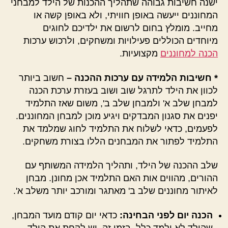
ישנה חשיבות גבוהה שתהליך ההכנות של הילד למבחני
המחוננים ייעשה באופן חוויתי, ולא באופן קשה או
מחייב. מומלץ בחום לרשום את ילדיכם לחוגים
מיוחדים הכוללים פעילויות ומשחקים, ולרכוש ערכות
הכנה למחוננים
מקצועיות.
* חשיבות הלמידה עם ערכות ההכנה –
חשוב ביותר
לכוון את הילד לתרגל שוב ושוב בעזרת ערכת הכנה
למבחן שלב א' ולמבחן שלב ב', משום שאז התלמיד
יפנים את סגנון המבדקים ויגיע מוכן למבחן המחוננים.
לפעמים, כדאי לשלוח את התלמיד לחוג שמלמד את
התלמיד לפתור את המבחנים הללו בצורת משחקים.
שלב ההכנה של הילד, ותהליך הלמידה המשותף עם
ההורים, מהווים אות האם התלמיד אכן מחונן. מבחן
לאיתור מחוננים שלב ב' מאתגר ומורכב יותר משלב א'.
הכנה יום לפני הבחינה:
כדאי יום קודם מועד המבחן,
שהילד לא ילמד כלל. בזמן זה, יש לקחת את הילד