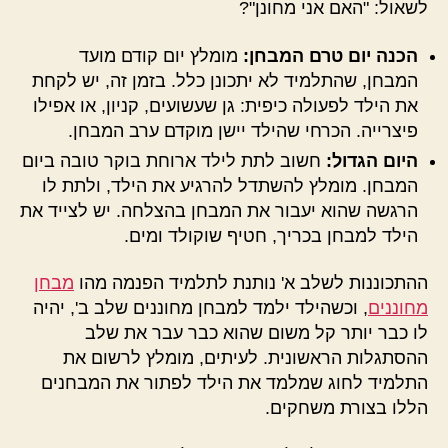
לשאול: "האם אני מחונן"?
הכנה יום טרם המבחן:
מומלץ יום קודם מועד
המבחן, שהתלמיד לא יתכונן כלל. בזמן זה, יש לקחת
את הילד לפעולה כיפית: גן שעשועים, קניון, או אפילו
פיצרייה. הכרחי שהילד יישן מוקדם ערב המבחן.
היום הגדול:
חשוב לתת לילד ארוחת בוקר טובה ביום
המבחן. מומלץ להשתדל להרגיע את הילד, ולתת לו
הרגשה שהוא יעבור את המבחן בהצלחה. יש לצייד את
הילד למבחן בכריך, חטיף שוקולד ומים.
ההתכוננות לשלב א' נותנת לתלמיד הפנמה מהו
מבחן
מחוננים
, וכשהילד ילמד למבחן מחוננים שלב ב', יהיה
לו כבר יותר קל משום שהוא כבר עבר את שלב
ההסתגלות הראשונית. לעיתים, מומלץ לרשום את
התלמיד לחוג שמלמד את הילד לפתור את המבחנים
הללו בצורת משחקים.