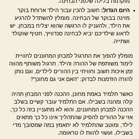
מוקדמת בלילה שלפני הבחינה.
היום הגדול:
חשוב להכין עבור הילד ארוחת בוקר
מזינה בבוקר של הבחינה. מומלץ להשתדל להרגיע
את הילד, ולהעניק לו הרגשה שהוא יצליח במבחן. יש
לדאוג שילדיכם יביא לבחינה סנדוויץ', חטיף שוקולד
ושתייה.
מומלץ להפוך את התרגול למבחן המחוננים לחוויית
לימוד משותפת של ההורה והילד. תרגול משותף מהווה
זמן איכות חשוב וחוויתי בין ההורים לילדים, וגם נותן
להורה הזדמנות לבדוק: "האם אני גם מחונן"?
כאשר תלמיד באמת מחונן, ההכנה לפני המבחן תהיה
קלה ומהנה בשבילו. אם התלמיד עובר קשיים בשלב
ההכנה למבחן המחוננים, והוא לא מתעניין בזה כל כך,
אזי על ההורים להסיק שהתהליך אינו כל כך מתאים
לילד, ומוטב שהתלמיד לא יתאמץ במה שמסובך מדי
בשבילו, ועשוי להוות לו טראומה.