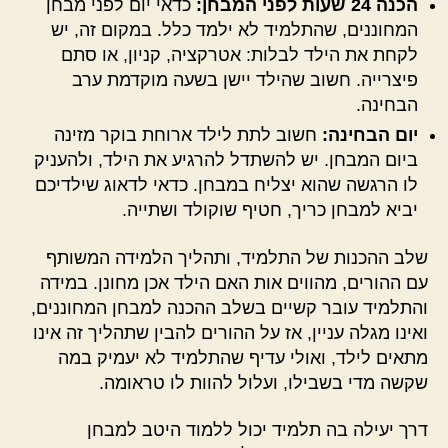
הכנה 24 שעות לפני המבחן:
כדאי יום לפני מבחן
המחוננים, שהתלמיד לא ילמד כלל. במקום זה, יש
לקחת את הילד לבלות: אטרקציה, קניון, או סתם
פיצרייה. חשוב שהילד יישן בשעה מוקדמת ערב
הבחינה.
יום הבחינה:
חשוב לתת לילד ארוחת בוקר מזינה
ביום המבחן. יש להשתדל להרגיע את הילד, ולהעניק
לו הרגשה שהוא יצליח במבחן. כדאי לדאוג שילדיכם
יביא למבחן כריך, חטיף שוקולד ושתייה.
שלב ההכנות של התלמיד, ותהליך הלמידה המשותף
עם ההורים, מהווים אות האם הילד אכן מחונן. במידה
והתלמיד עובר קשיים בשלב ההכנה למבחן המחוננים,
ואינו מגלה עניין, אז על ההורים להבין שתהליך זה אינו
מתאים לילד, ואולי עדיף שהתלמיד לא יעמיק במה
שקשה מדי בשבילו, ועלול להוות לו טראומה.
דרך יעילה בה תלמיד יכול ללמוד היטב למבחן