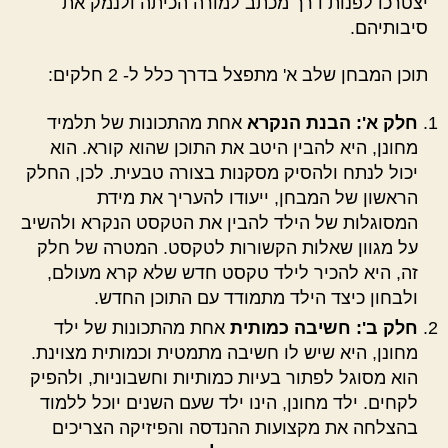
יצטרכו לפנות דרך מכתב למורה הכיתה ולנמק את
סיבותיהם.
תוכן המבחן שלב א' מתפצל בדרך כלל ל- 2 חלקים:
חלק א': הבנת הנקרא
אחת מהתכונות של תלמיד
מחונן, היא להבין היטב את התוכן שהוא קורא. הוא
יכול לנתח ולהסיק מסקנות בצורה טבעית. לכן, החלק
הראשון של המבחן, ייעודו להעריך את מידת
המסוגלות של הילד להבין את הטקסט הנקרא ולהשיב
על מגוון שאלות הקשורות לטקסט. המטרה של חלק
זה, היא להכיר לילד טקסט חדש שלא קרא מעולם,
ולבחון כיצד הילד מתמודד עם התוכן החדש.
חלק ב': חשיבה כמותית
אחת מהתכונות של ילד
מחונן, היא שיש לו חשיבה מתמטית וכמותית מצוינת.
הוא מסוגל לפתור בעיות כמותיות וחשבוניות, ולהפיק
לקחים. ילד מחונן, הינו ילד שעם השנים יוכל ללמוד
בהצלחה את מקצועות ההנדסה והפיזיקה הצריכים